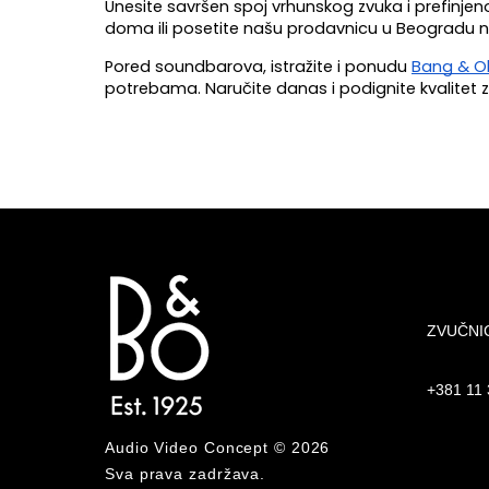
Unesite savršen spoj vrhunskog zvuka i prefinjen
doma ili posetite našu prodavnicu u Beogradu n
Pored soundbarova, istražite i ponudu 
Bang & Ol
potrebama. Naručite danas i podignite kvalitet 
ZVUČNI
+381 11
Audio Video Concept © 2026
Sva prava zadržava.