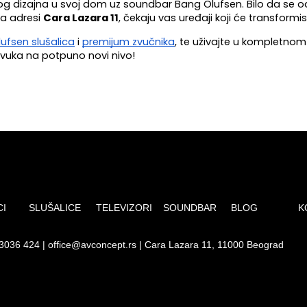
og dizajna u svoj dom uz soundbar Bang Olufsen. Bilo da se od
a adresi 
Cara Lazara 11
, čekaju vas uređaji koji će transformi
ufsen slušalica
 i 
premijum zvučnika
, te uživajte u kompletno
zvuka na potpuno novi nivo!
CI
SLUŠALICE
TELEVIZORI
SOUNDBAR
BLOG
K
 3036 424
|
office@avconcept.rs
| Cara Lazara 11, 11000 Beograd